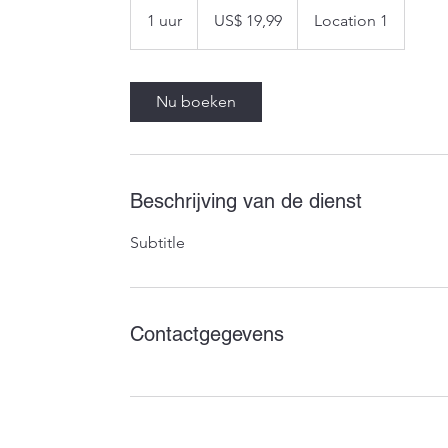
Amerikaanse
1 uur
1
US$ 19,99
Location 1
dollar
u
u
Nu boeken
Beschrijving van de dienst
Subtitle
Contactgegevens