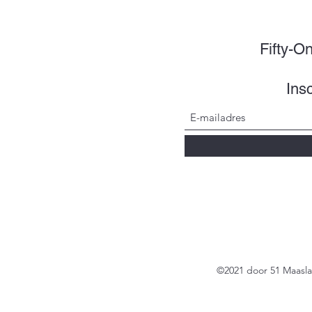
Fifty-O
Insc
©2021 door 51 Maasl