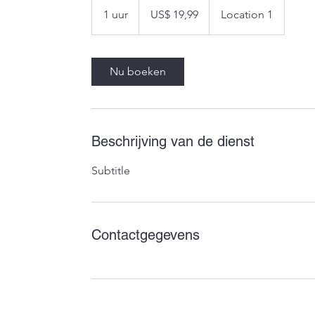
Amerikaanse
1 uur
1
US$ 19,99
Location 1
dollar
u
u
Nu boeken
Beschrijving van de dienst
Subtitle
Contactgegevens