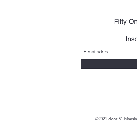
Fifty-O
Insc
©2021 door 51 Maasl