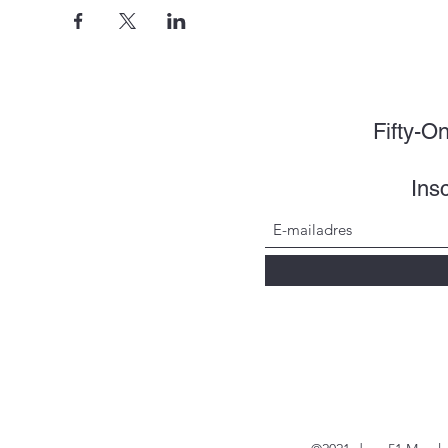
Fifty-O
Insc