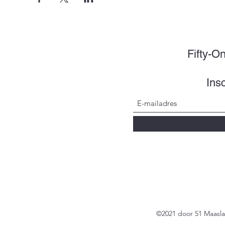
Fifty-O
Insc
©2021 door 51 Maasl