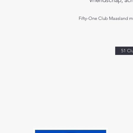
Vriendschap, ac
Fifty-One Club Maasland maa
51 Cl