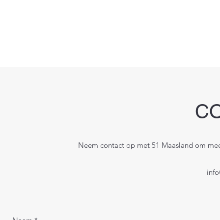
C
Neem contact op met 51 Maasland om meer t
inf