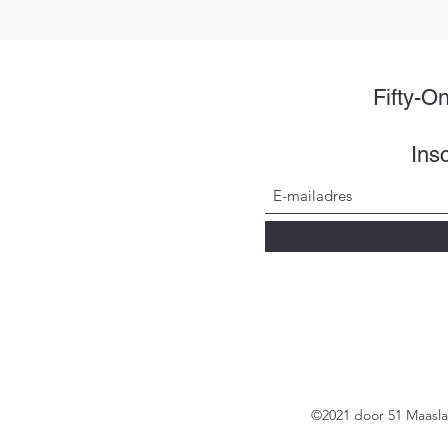
Fifty-O
Insc
©2021 door 51 Maasl